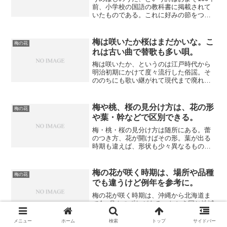
前、小学校の国語の教科書に掲載されて
いたものである。これに好みの節をつけ
て口ずさみ愛されてきた。現在では複数
の歌がある。うめぼしのうたは、いろい
ろな目的に合わせて曲が付けられたが、
梅は咲いたか桜はまだかいな。こ
梅の花
それぞれ親しみやすく特徴的。
れは古い曲で替歌も多い唄。
梅は咲いたか、というのは江戸時代から
明治初期にかけて度々流行した俗謡。そ
ののちにも歌い継がれて現代まで廃れる
ことなく続いてきた。そんな中、替歌や
派生の曲も多い。梅は咲いたか桜はまだ
かいな。表面的にはただ春を待ち望む唄
梅や桃、桜の見分け方は、花の形
梅の花
のようだが、元は違う意味もあり。
や葉・幹などで区別できる。
梅・桃・桜の見分け方は随所にある。蕾
のつき方、花が開けばその形。葉が出る
時期も違えば、形状も少々異なるもの。
あとは木の幹の肌質がゴツゴツしてたり
模様があったり。梅と桃は似ているが桜
の見分け方は容易い。そして咲く順番ま
梅の花が咲く時期は、場所や品種
梅の花
でわかれば、たいてい区別できる。
でも違うけど例年を参考に。
梅の花が咲く時期は、沖縄から北海道ま
で4ヶ月ものずれがある。たとえ同じ地域
であっても場所が違えば環境も異なり、
毎年決まって開花するわけでなく、年に
メニュー
ホーム
検索
トップ
サイドバー