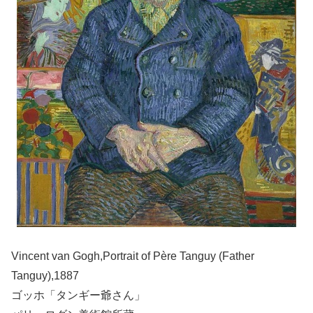
Vincent van Gogh,Portrait of Père Tanguy (Father
Tanguy),1887
ゴッホ「タンギー爺さん」