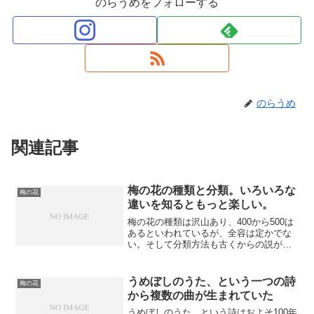
のらうめをフォローする
のらうめ
関連記事
梅の花の種類と分類。いろいろな
梅の花
違いを知るともっと楽しい。
梅の花の種類は沢山あり、400から500は
あるといわれているが、全容は定かでな
い。そして分類方法も古くからの説がさ
まざまあるが、確定できるものではない
ようです。梅の花の種類が多いのは、そ
の特性から。そんな背景を知ってみる
うめぼしのうた、という一つの詩
梅の花
と、もっと観梅が楽しくなる。
から複数の曲が生まれていた
うめぼしのうた、という詩はおよそ100年