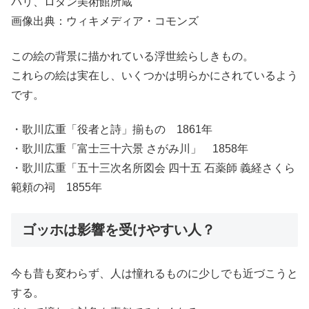
パリ、ロダン美術館所蔵
画像出典：ウィキメディア・コモンズ
この絵の背景に描かれている浮世絵らしきもの。
これらの絵は実在し、いくつかは明らかにされているよう
です。
・歌川広重「役者と詩」揃もの 1861年
・歌川広重「富士三十六景 さがみ川」 1858年
・歌川広重「五十三次名所図会 四十五 石薬師 義経さくら
範頼の祠 1855年
ゴッホは影響を受けやすい人？
今も昔も変わらず、人は憧れるものに少しでも近づこうと
する。