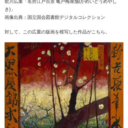
歌川広重「名所江戸百景 亀戸梅屋舗(かめいどうめやし
き)」
画像出典：国立国会図書館デジタルコレクション
対して、この広重の版画を模写した作品がこちら。