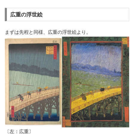
広重の浮世絵
まずは先程と同様、広重の浮世絵より。
〔左：広重〕