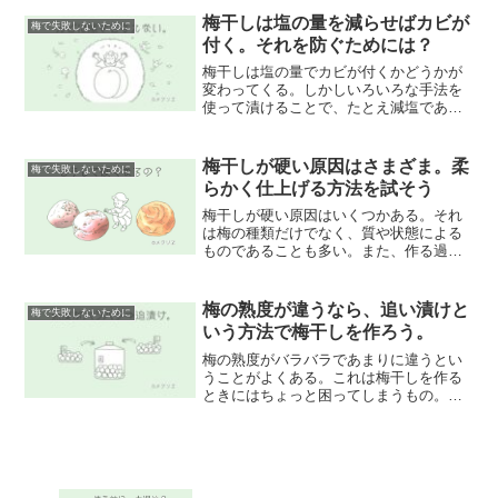
体がいなければ気にならないし、イヤな
梅干しは塩の量を減らせばカビが
梅で失敗しないために
らその部分を取り除けば問題ない。
付く。それを防ぐためには？
梅干しは塩の量でカビが付くかどうかが
変わってくる。しかしいろいろな手法を
使って漬けることで、たとえ減塩であっ
ても、それを防いだ上で無事に完成させ
ることができる。梅干しの塩の量が少な
くカビが発生しやすいのならば、他のも
梅干しが硬い原因はさまざま。柔
梅で失敗しないために
ので補い保存性を高めるしかない。
らかく仕上げる方法を試そう
梅干しが硬い原因はいくつかある。それ
は梅の種類だけでなく、質や状態による
ものであることも多い。また、作る過程
においてのちょっとした差で違いが生ま
れることもある。梅干しが硬いのがいや
ならば、柔らかく仕上げるために、手間
梅の熟度が違うなら、追い漬けと
梅で失敗しないために
暇をかけていろいろ試してみよう。
いう方法で梅干しを作ろう。
梅の熟度がバラバラであまりに違うとい
うことがよくある。これは梅干しを作る
ときにはちょっと困ってしまうもの。そ
んなときには追い漬けという方法をする
といいでしょう。梅の熟度に合わせて少
し日をずらして漬け込むだけ。手間は
少々かかるけど、簡単にできること。