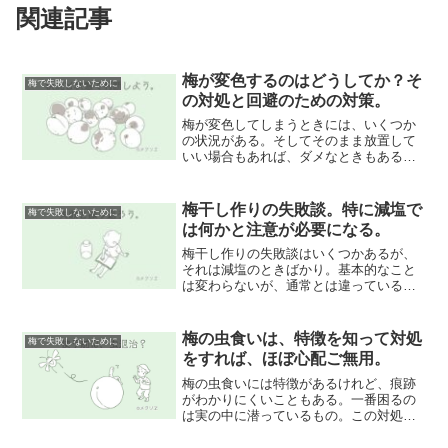
関連記事
梅が変色するのはどうしてか？そ
梅で失敗しないために
の対処と回避のための対策。
梅が変色してしまうときには、いくつか
の状況がある。そしてそのまま放置して
いい場合もあれば、ダメなときもある。
あまりに対処が遅れると傷んでしまうの
で、注意が必要。梅の変色は、気づい時
にはなっていたということが多いので、
梅干し作りの失敗談。特に減塩で
梅で失敗しないために
時折様子を見てあげることが大事。
は何かと注意が必要になる。
梅干し作りの失敗談はいくつかあるが、
それは減塩のときばかり。基本的なこと
は変わらないが、通常とは違っているこ
ともあるので確認を怠らないよう気をつ
ける必要がある。梅干し作りの失敗談で
条件や経緯を踏まえ、原因を考えること
梅の虫食いは、特徴を知って対処
梅で失敗しないために
が出来れば今後に役立つでしょう。
をすれば、ほぼ心配ご無用。
梅の虫食いには特徴があるけれど、痕跡
がわかりにくいこともある。一番困るの
は実の中に潜っているもの。この対処に
は昔から変わらない方法があるので実施
しておくと安心。梅の虫食いの害は、本